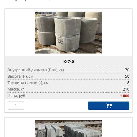
К-7-5
Внутренний диаметр (Dвн), см
70
Высота (H), см
50
Толщина стенки (t), см
8
Масса, кг
210
Цена, руб
1 800