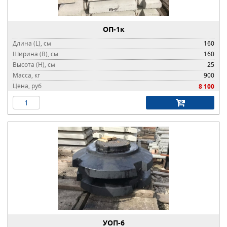
ОП-1к
Длина (L), см
160
Ширина (B), см
160
Высота (H), см
25
Масса, кг
900
Цена, руб
8 100
УОП-6