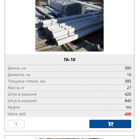
ТА-10
Длина, см
395
Диаметр, см
10
Толщина стенки, мм
395
Масса, кг
27
Штук в машине
420
Штук в машине
840
Муфта
п/э
Цена, руб
420